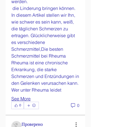
werden.
 die Linderung bringen können. 
In diesem Artikel stellen wir Ihn, 
wie schwer es sein kann, weiß, 
die täglichen Schmerzen zu 
ertragen. Glücklicherweise gibt 
es verschiedene 
Schmerzmittel,Die besten 
Schmerzmittel bei Rheuma 
Rheuma ist eine chronische 
Erkrankung, die starke 
Schmerzen und Entzündungen in 
den Gelenken verursachen kann. 
Wer unter Rheuma leidet 
About
See More
Welcome to the group! You can
0
0
connect with other members,
ge
...
Read more
Проверено