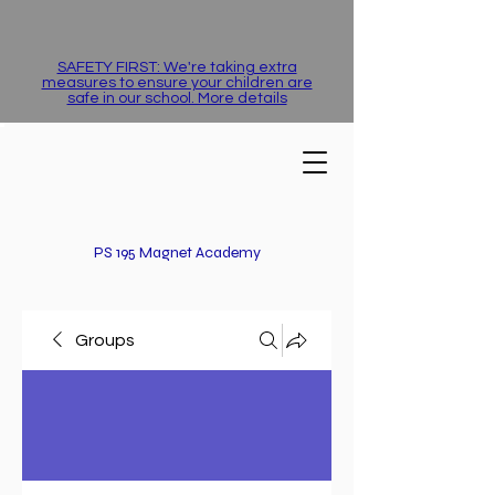
SAFETY FIRST: We're taking extra
measures to ensure your children are
safe in our school. More details
PS 195 Magnet Academy
Groups